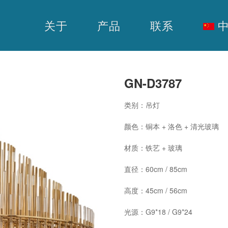
关于
产品
联系
中
GN-D3787
类别：吊灯
颜色：铜本 + 洛色 + 清光玻璃
材质：铁艺 + 玻璃
直径：60cm / 85cm
高度：45cm / 56cm
光源：G9*18 / G9*24