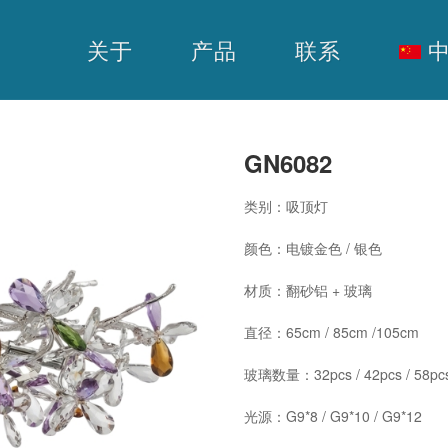
关于
产品
联系
中
GN6082
类别：吸顶灯
颜色：电镀金色 / 银色
材质：翻砂铝 + 玻璃
直径：65cm / 85cm /105cm
玻璃数量：32pcs / 42pcs / 58pc
光源：G9*8 / G9*10 / G9*12