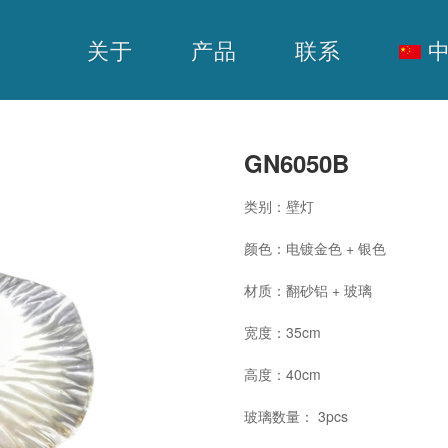
关于
产品
联系
中
GN6050B
类别：壁灯
颜色：电镀金色 + 银色
材质：翻砂铝 + 玻璃
宽度：35cm
高度：40cm
玻璃数量： 3pcs