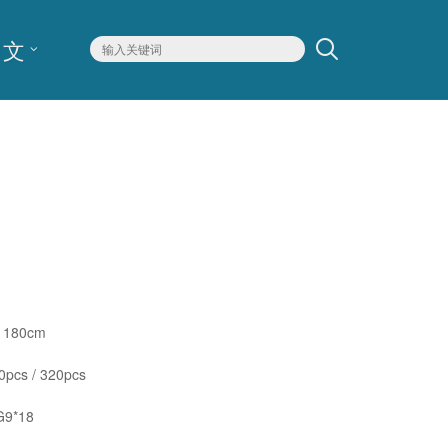
文
 180cm
pcs / 320pcs
G9*18