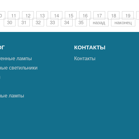
0
11
12
13
14
15
16
17
18
19
30
31
32
33
34
35
назад
наконец
ОГ
КОНТАКТЫ
тенные лампы
Контакты
ные светильники
ы
ные лампы