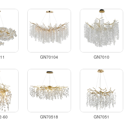
11
GN70104
GN7010
2-60
GN70518
GN7051