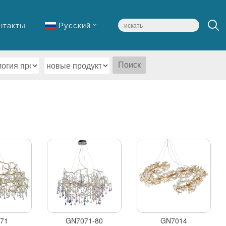
нтакты
Русский
Поиск
71
GN7071-80
GN7014