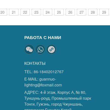
20
21
22
23
24
25
26
27
28
29
РАБОТА С НАМИ
КОНТАКТЫ
TEL:
86-18402012767
E-MAIL:
guannuo-
lighting@foxmail.com
АДРЕС:
4-й этаж, Корпус А, № 80,
Туншунь-роуд, Промышленный парк
Тонги, Гужэнь, город Чжуншань,
провинция Гуандун,Китай