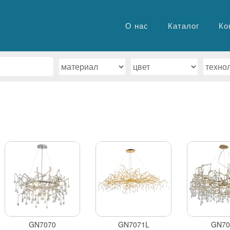
О нас
Каталог
Ко
GN7070
GN7071L
GN70