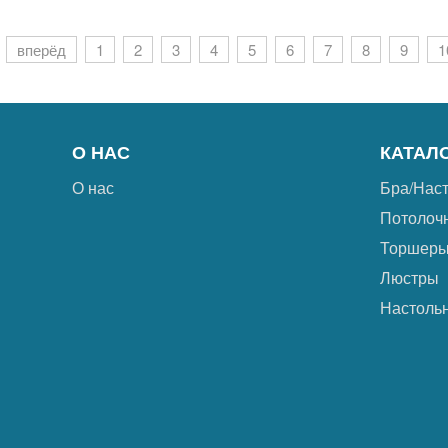
вперёд
1
2
3
4
5
6
7
8
9
1
О НАС
КАТАЛ
О нас
Бра/Нас
Потолоч
Торшер
Люстры
Настоль